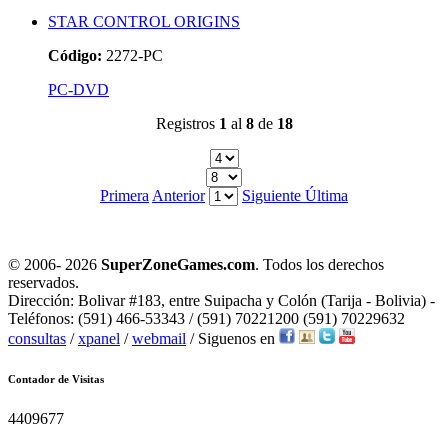
STAR CONTROL ORIGINS
Código:
2272-PC
PC-DVD
Registros
1
al
8
de
18
Primera
Anterior
Siguiente
Última
© 2006-
2026
SuperZoneGames.com
. Todos los derechos
reservados.
Dirección: Bolivar #183, entre Suipacha y Colón (Tarija - Bolivia) -
Teléfonos: (591) 466-53343 / (591) 70221200 (591) 70229632
consultas
/
xpanel
/
webmail
/ Siguenos en
Contador de Visitas
4409677