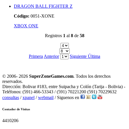
DRAGON BALL FIGHTER Z
Código:
0051-XONE
XBOX ONE
Registros
1
al
8
de
58
Primera
Anterior
Siguiente
Última
© 2006-
2026
SuperZoneGames.com
. Todos los derechos
reservados.
Dirección: Bolivar #183, entre Suipacha y Colón (Tarija - Bolivia) -
Teléfonos: (591) 466-53343 / (591) 70221200 (591) 70229632
consultas
/
xpanel
/
webmail
/ Siguenos en
Contador de Visitas
4410206